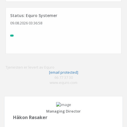
Status: Equro Systemer
09.08.2026 03:36:58
Tjenesten er levert av Equro
[email protected]
66 77 37 30
www.equro.com
Managing Director
Håkon Røsaker