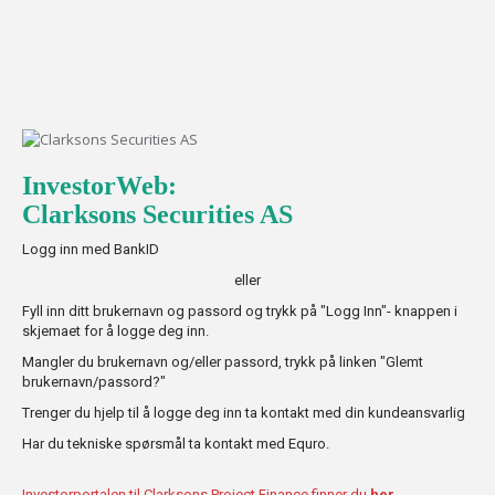
InvestorWeb:
Clarksons Securities AS
Logg inn med BankID
eller
Fyll inn ditt brukernavn og passord og trykk på "Logg Inn"- knappen i
skjemaet for å logge deg inn.
Mangler du brukernavn og/eller passord, trykk på linken "Glemt
brukernavn/passord?"
Trenger du hjelp til å logge deg inn ta kontakt med din kundeansvarlig
Har du tekniske spørsmål ta kontakt med Equro.
Investorportalen til Clarksons Project Finance finner du
her
.